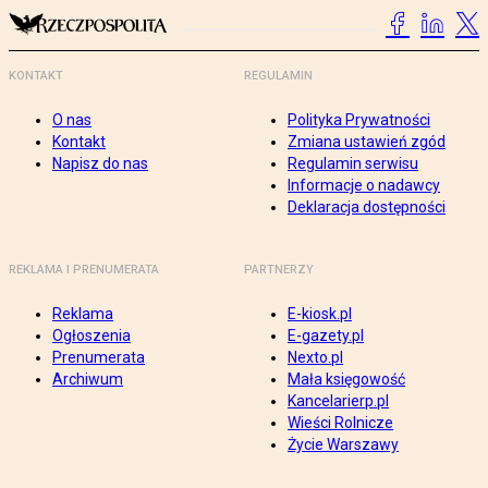
KONTAKT
REGULAMIN
O nas
Polityka Prywatności
Kontakt
Zmiana ustawień zgód
Napisz do nas
Regulamin serwisu
Informacje o nadawcy
Deklaracja dostępności
REKLAMA I PRENUMERATA
PARTNERZY
Reklama
E-kiosk.pl
Ogłoszenia
E-gazety.pl
Prenumerata
Nexto.pl
Archiwum
Mała księgowość
Kancelarierp.pl
Wieści Rolnicze
Życie Warszawy