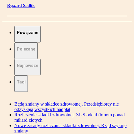
Ryszard Sadlik
Powiązane
Polecane
Najnowsze
Tagi
Będą zmiany w składce zdrowotnej. Przedsiębiorcy nie
odzyskają wszystkich nadpłat
Rozliczenie składki zdrowotnej. ZUS oddał firmom ponad
miliard złotych
Nowe zasady rozliczania składki zdrowotnej. Rząd szykuje
zmiany