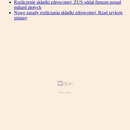
Rozliczenie składki zdrowotnej. ZUS oddał firmom ponad
miliard złotych
Nowe zasady rozliczania składki zdrowotnej. Rząd szykuje
zmiany