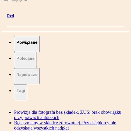
Foto: Rzeczpospolita
Red
Powiązane
Polecane
Najnowsze
Tagi
Prowizja dla fotografa bez składek. ZUS: brak obowiązku
przy prawach autorskich
Będą zmiany w składce zdrowotnej. Przedsiębiorcy nie
odzyskają wszystkich nadpłat