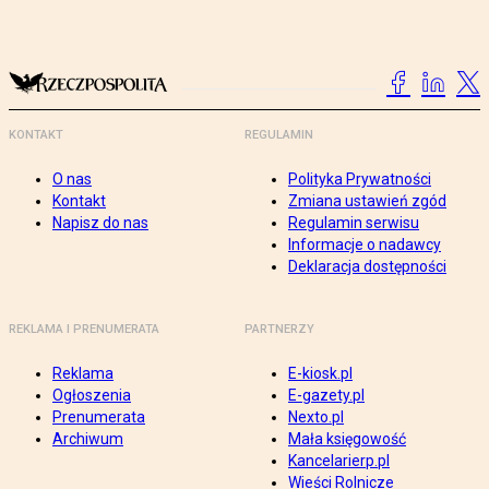
KONTAKT
REGULAMIN
O nas
Polityka Prywatności
Kontakt
Zmiana ustawień zgód
Napisz do nas
Regulamin serwisu
Informacje o nadawcy
Deklaracja dostępności
REKLAMA I PRENUMERATA
PARTNERZY
Reklama
E-kiosk.pl
Ogłoszenia
E-gazety.pl
Prenumerata
Nexto.pl
Archiwum
Mała księgowość
Kancelarierp.pl
Wieści Rolnicze