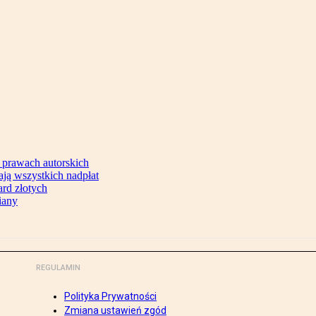
 prawach autorskich
ją wszystkich nadpłat
ard złotych
iany
REGULAMIN
Polityka Prywatności
Zmiana ustawień zgód