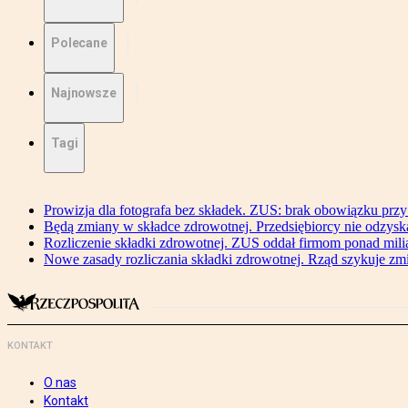
Polecane
Najnowsze
Tagi
Prowizja dla fotografa bez składek. ZUS: brak obowiązku przy
Będą zmiany w składce zdrowotnej. Przedsiębiorcy nie odzyska
Rozliczenie składki zdrowotnej. ZUS oddał firmom ponad mili
Nowe zasady rozliczania składki zdrowotnej. Rząd szykuje zm
KONTAKT
O nas
Kontakt