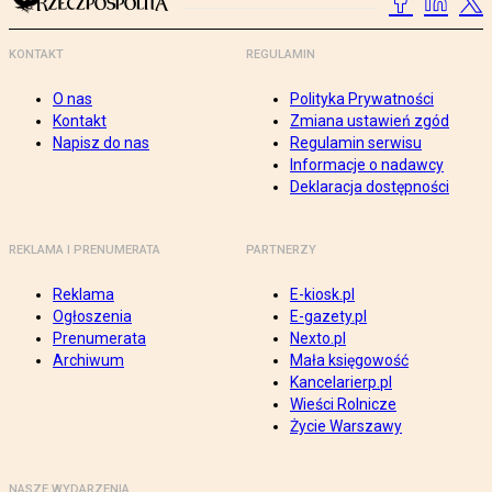
KONTAKT
REGULAMIN
O nas
Polityka Prywatności
Kontakt
Zmiana ustawień zgód
Napisz do nas
Regulamin serwisu
Informacje o nadawcy
Deklaracja dostępności
REKLAMA I PRENUMERATA
PARTNERZY
Reklama
E-kiosk.pl
Ogłoszenia
E-gazety.pl
Prenumerata
Nexto.pl
Archiwum
Mała księgowość
Kancelarierp.pl
Wieści Rolnicze
Życie Warszawy
NASZE WYDARZENIA