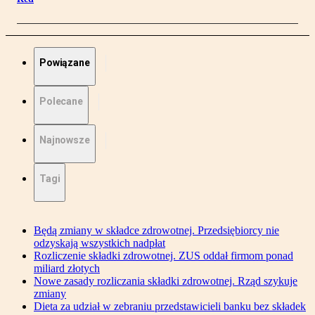
Powiązane
Polecane
Najnowsze
Tagi
Będą zmiany w składce zdrowotnej. Przedsiębiorcy nie
odzyskają wszystkich nadpłat
Rozliczenie składki zdrowotnej. ZUS oddał firmom ponad
miliard złotych
Nowe zasady rozliczania składki zdrowotnej. Rząd szykuje
zmiany
Dieta za udział w zebraniu przedstawicieli banku bez składek