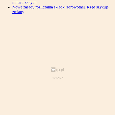
miliard złotych
Nowe zasady rozliczania składki zdrowotnej. Rząd szykuje
zmiany