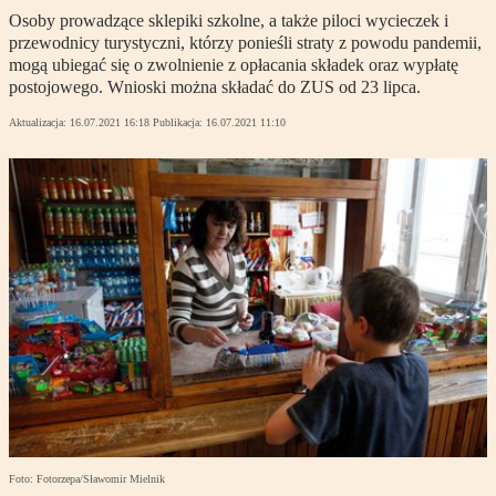
Osoby prowadzące sklepiki szkolne, a także piloci wycieczek i
przewodnicy turystyczni, którzy ponieśli straty z powodu pandemii,
mogą ubiegać się o zwolnienie z opłacania składek oraz wypłatę
postojowego. Wnioski można składać do ZUS od 23 lipca.
Aktualizacja:
16.07.2021 16:18
Publikacja:
16.07.2021 11:10
Foto: Fotorzepa/Sławomir Mielnik