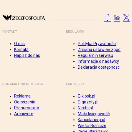
KONTAKT
REGULAMIN
O nas
Polityka Prywatności
Kontakt
Zmiana ustawień zgód
Napisz do nas
Regulamin serwisu
Informacje o nadawcy
Deklaracja dostępności
REKLAMA I PRENUMERATA
PARTNERZY
Reklama
E-kiosk.pl
Ogłoszenia
E-gazety.pl
Prenumerata
Nexto.pl
Archiwum
Mała księgowość
Kancelarierp.pl
Wieści Rolnicze
Życie Warszawy