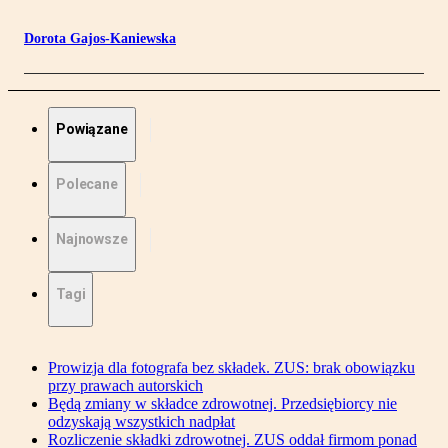
Dorota Gajos-Kaniewska
Powiązane
Polecane
Najnowsze
Tagi
Prowizja dla fotografa bez składek. ZUS: brak obowiązku
przy prawach autorskich
Będą zmiany w składce zdrowotnej. Przedsiębiorcy nie
odzyskają wszystkich nadpłat
Rozliczenie składki zdrowotnej. ZUS oddał firmom ponad