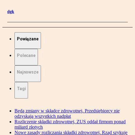
dgk
Powiązane
Polecane
Najnowsze
Tagi
Będą zmiany w składce zdrowotnej. Przedsiębiorcy nie
odzyskają wszystkich nadpłat
Rozliczenie składki zdrowotnej. ZUS oddał firmom ponad
miliard złotych
Nowe zasady rozliczania składki zdrowotnej. Rząd szykuje