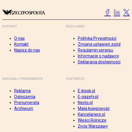
KONTAKT
REGULAMIN
O nas
Polityka Prywatności
Kontakt
Zmiana ustawień zgód
Napisz do nas
Regulamin serwisu
Informacje o nadawcy
Deklaracja dostępności
REKLAMA I PRENUMERATA
PARTNERZY
Reklama
E-kiosk.pl
Ogłoszenia
E-gazety.pl
Prenumerata
Nexto.pl
Archiwum
Mała księgowość
Kancelarierp.pl
Wieści Rolnicze
Życie Warszawy