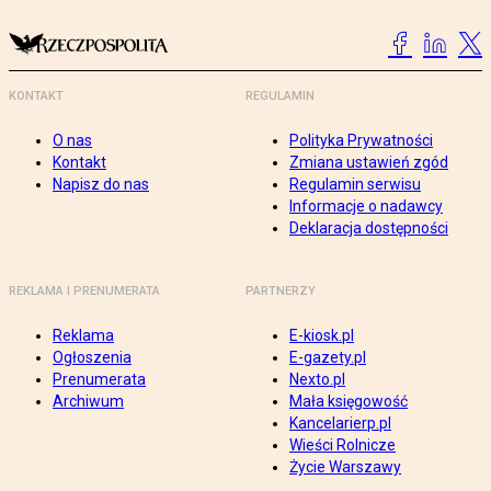
KONTAKT
REGULAMIN
O nas
Polityka Prywatności
Kontakt
Zmiana ustawień zgód
Napisz do nas
Regulamin serwisu
Informacje o nadawcy
Deklaracja dostępności
REKLAMA I PRENUMERATA
PARTNERZY
Reklama
E-kiosk.pl
Ogłoszenia
E-gazety.pl
Prenumerata
Nexto.pl
Archiwum
Mała księgowość
Kancelarierp.pl
Wieści Rolnicze
Życie Warszawy