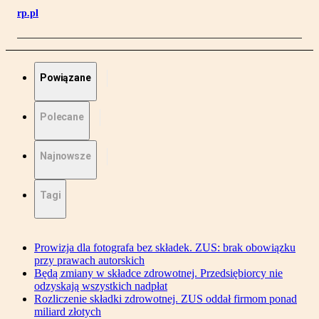
rp.pl
Powiązane
Polecane
Najnowsze
Tagi
Prowizja dla fotografa bez składek. ZUS: brak obowiązku
przy prawach autorskich
Będą zmiany w składce zdrowotnej. Przedsiębiorcy nie
odzyskają wszystkich nadpłat
Rozliczenie składki zdrowotnej. ZUS oddał firmom ponad
miliard złotych