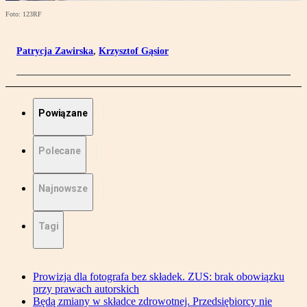
Foto: 123RF
Patrycja Zawirska
,
Krzysztof Gąsior
Powiązane
Polecane
Najnowsze
Tagi
Prowizja dla fotografa bez składek. ZUS: brak obowiązku
przy prawach autorskich
Będą zmiany w składce zdrowotnej. Przedsiębiorcy nie