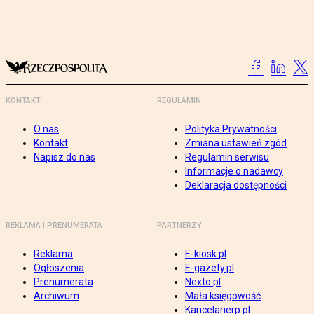
KONTAKT
REGULAMIN
O nas
Polityka Prywatności
Kontakt
Zmiana ustawień zgód
Napisz do nas
Regulamin serwisu
Informacje o nadawcy
Deklaracja dostępności
REKLAMA I PRENUMERATA
PARTNERZY
Reklama
E-kiosk.pl
Ogłoszenia
E-gazety.pl
Prenumerata
Nexto.pl
Archiwum
Mała księgowość
Kancelarierp.pl