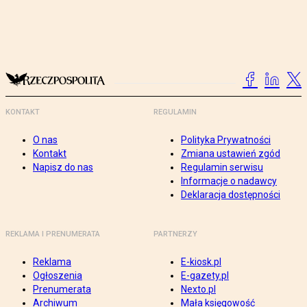
KONTAKT
REGULAMIN
O nas
Polityka Prywatności
Kontakt
Zmiana ustawień zgód
Napisz do nas
Regulamin serwisu
Informacje o nadawcy
Deklaracja dostępności
REKLAMA I PRENUMERATA
PARTNERZY
Reklama
E-kiosk.pl
Ogłoszenia
E-gazety.pl
Prenumerata
Nexto.pl
Archiwum
Mała księgowość