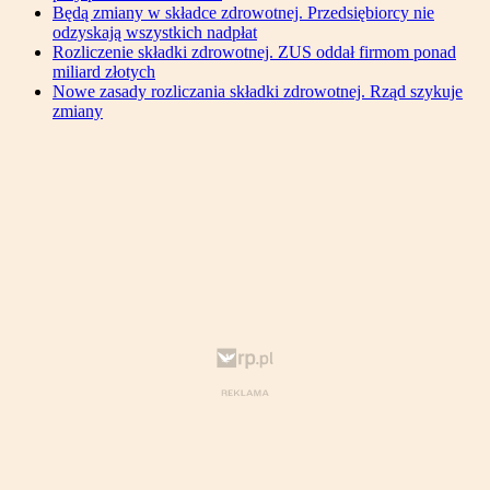
Będą zmiany w składce zdrowotnej. Przedsiębiorcy nie
odzyskają wszystkich nadpłat
Rozliczenie składki zdrowotnej. ZUS oddał firmom ponad
miliard złotych
Nowe zasady rozliczania składki zdrowotnej. Rząd szykuje
zmiany