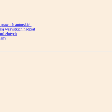
 prawach autorskich
ją wszystkich nadpłat
ard złotych
iany