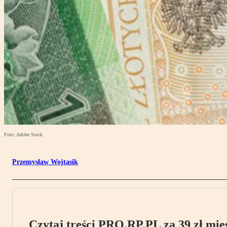
Foto: Adobe Stock
Przemysław Wojtasik
Czytaj treści PRO.RP.PL za 39 zł mies