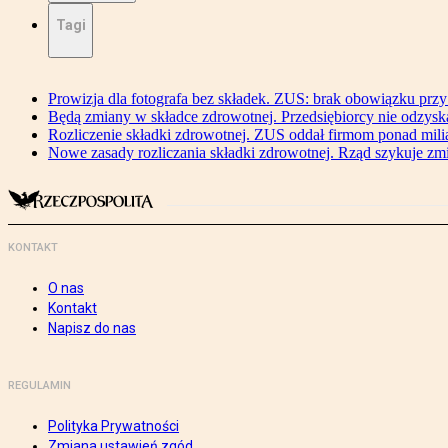
Tagi
Prowizja dla fotografa bez składek. ZUS: brak obowiązku przy
Będą zmiany w składce zdrowotnej. Przedsiębiorcy nie odzyska
Rozliczenie składki zdrowotnej. ZUS oddał firmom ponad mili
Nowe zasady rozliczania składki zdrowotnej. Rząd szykuje zm
KONTAKT
O nas
Kontakt
Napisz do nas
REGULAMIN
Polityka Prywatności
Zmiana ustawień zgód