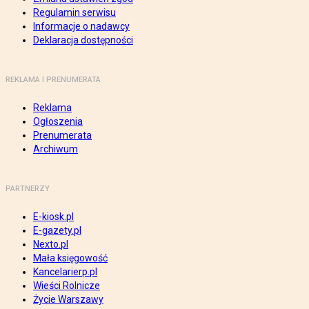
Regulamin serwisu
Informacje o nadawcy
Deklaracja dostępności
REKLAMA I PRENUMERATA
Reklama
Ogłoszenia
Prenumerata
Archiwum
PARTNERZY
E-kiosk.pl
E-gazety.pl
Nexto.pl
Mała księgowość
Kancelarierp.pl
Wieści Rolnicze
Życie Warszawy