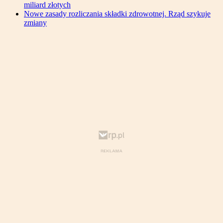
miliard złotych
Nowe zasady rozliczania składki zdrowotnej. Rząd szykuje
zmiany