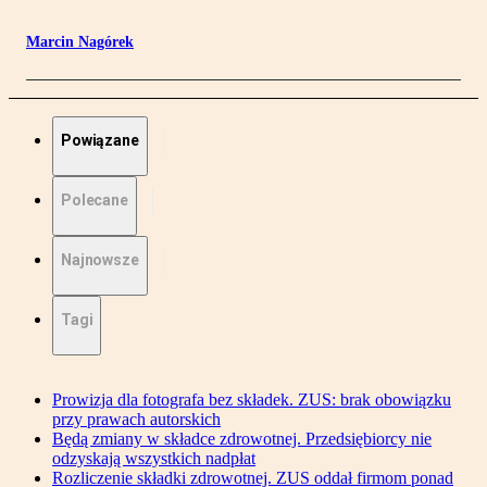
Marcin Nagórek
Powiązane
Polecane
Najnowsze
Tagi
Prowizja dla fotografa bez składek. ZUS: brak obowiązku
przy prawach autorskich
Będą zmiany w składce zdrowotnej. Przedsiębiorcy nie
odzyskają wszystkich nadpłat
Rozliczenie składki zdrowotnej. ZUS oddał firmom ponad