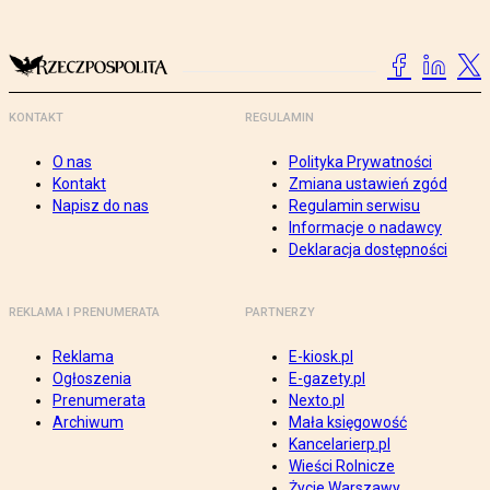
KONTAKT
REGULAMIN
O nas
Polityka Prywatności
Kontakt
Zmiana ustawień zgód
Napisz do nas
Regulamin serwisu
Informacje o nadawcy
Deklaracja dostępności
REKLAMA I PRENUMERATA
PARTNERZY
Reklama
E-kiosk.pl
Ogłoszenia
E-gazety.pl
Prenumerata
Nexto.pl
Archiwum
Mała księgowość
Kancelarierp.pl
Wieści Rolnicze
Życie Warszawy