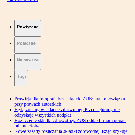
Powiązane
Polecane
Najnowsze
Tagi
Prowizja dla fotografa bez składek. ZUS: brak obowiązku
przy prawach autorskich
Będą zmiany w składce zdrowotnej. Przedsiębiorcy nie
odzyskają wszystkich nadpłat
Rozliczenie składki zdrowotnej. ZUS oddał firmom ponad
miliard złotych
Nowe zasady rozliczania składki zdrowotnej. Rząd szykuje