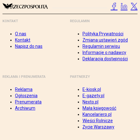
KONTAKT
REGULAMIN
O nas
Polityka Prywatności
Kontakt
Zmiana ustawień zgód
Napisz do nas
Regulamin serwisu
Informacje o nadawcy
Deklaracja dostępności
REKLAMA I PRENUMERATA
PARTNERZY
Reklama
E-kiosk.pl
Ogłoszenia
E-gazety.pl
Prenumerata
Nexto.pl
Archiwum
Mała księgowość
Kancelarierp.pl
Wieści Rolnicze
Życie Warszawy