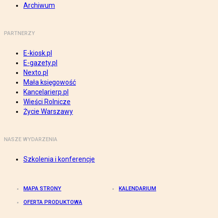
Archiwum
PARTNERZY
E-kiosk.pl
E-gazety.pl
Nexto.pl
Mała księgowość
Kancelarierp.pl
Wieści Rolnicze
Życie Warszawy
NASZE WYDARZENIA
Szkolenia i konferencje
MAPA STRONY
KALENDARIUM
OFERTA PRODUKTOWA