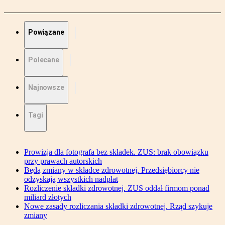
Powiązane
Polecane
Najnowsze
Tagi
Prowizja dla fotografa bez składek. ZUS: brak obowiązku
przy prawach autorskich
Będą zmiany w składce zdrowotnej. Przedsiębiorcy nie
odzyskają wszystkich nadpłat
Rozliczenie składki zdrowotnej. ZUS oddał firmom ponad
miliard złotych
Nowe zasady rozliczania składki zdrowotnej. Rząd szykuje
zmiany