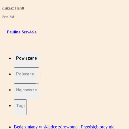
Łukasz Hardt
Foto: PAP
Paulina Szewioła
Powiązane
Polecane
Najnowsze
Tagi
Będą zmiany w składce zdrowotnej. Przedsiębiorcy nie