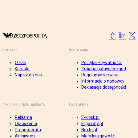
KONTAKT
REGULAMIN
O nas
Polityka Prywatności
Kontakt
Zmiana ustawień zgód
Napisz do nas
Regulamin serwisu
Informacje o nadawcy
Deklaracja dostępności
REKLAMA I PRENUMERATA
PARTNERZY
Reklama
E-kiosk.pl
Ogłoszenia
E-gazety.pl
Prenumerata
Nexto.pl
Archiwum
Mała księgowość