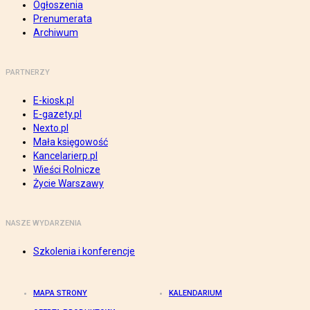
Ogłoszenia
Prenumerata
Archiwum
PARTNERZY
E-kiosk.pl
E-gazety.pl
Nexto.pl
Mała księgowość
Kancelarierp.pl
Wieści Rolnicze
Życie Warszawy
NASZE WYDARZENIA
Szkolenia i konferencje
MAPA STRONY
KALENDARIUM