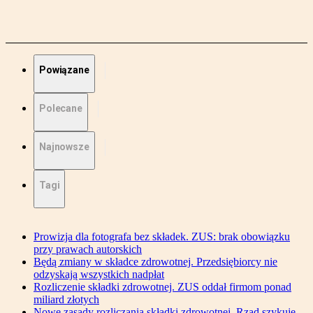
Powiązane
Polecane
Najnowsze
Tagi
Prowizja dla fotografa bez składek. ZUS: brak obowiązku
przy prawach autorskich
Będą zmiany w składce zdrowotnej. Przedsiębiorcy nie
odzyskają wszystkich nadpłat
Rozliczenie składki zdrowotnej. ZUS oddał firmom ponad
miliard złotych
Nowe zasady rozliczania składki zdrowotnej. Rząd szykuje