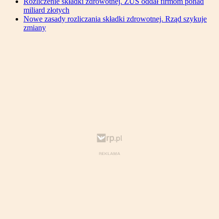
Rozliczenie składki zdrowotnej. ZUS oddał firmom ponad
miliard złotych
Nowe zasady rozliczania składki zdrowotnej. Rząd szykuje
zmiany