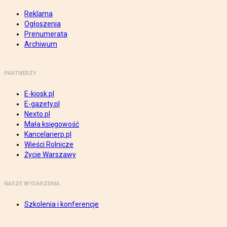
Reklama
Ogłoszenia
Prenumerata
Archiwum
PARTNERZY
E-kiosk.pl
E-gazety.pl
Nexto.pl
Mała księgowość
Kancelarierp.pl
Wieści Rolnicze
Życie Warszawy
NASZE WYDARZENIA
Szkolenia i konferencje