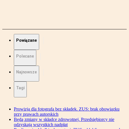
Powiązane
Polecane
Najnowsze
Tagi
Prowizja dla fotografa bez składek. ZUS: brak obowiązku
przy prawach autorskich
Będą zmiany w składce zdrowotnej. Przedsiębiorcy nie
odzyskają wszystkich nadpłat