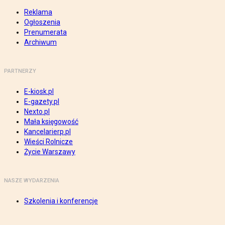
Reklama
Ogłoszenia
Prenumerata
Archiwum
PARTNERZY
E-kiosk.pl
E-gazety.pl
Nexto.pl
Mała księgowość
Kancelarierp.pl
Wieści Rolnicze
Życie Warszawy
NASZE WYDARZENIA
Szkolenia i konferencje