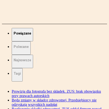
Powiązane
Polecane
Najnowsze
Tagi
Prowizja dla fotografa bez składek. ZUS: brak obowiązku
przy prawach autorskich
Będą zmiany w składce zdrowotnej. Przedsiębiorcy nie
odzyskają wszystkich nadpłat
Rozliczenie składki zdrowotnej. ZUS oddał firmom ponad