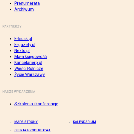
Prenumerata
Archiwum
PARTNERZY
E-kiosk.pl
E-gazety.pl
Nexto.pl
Mała księgowość
Kancelarierp.pl
Wieści Rolnicze
Życie Warszawy
NASZE WYDARZENIA
Szkolenia i konferencje
MAPA STRONY
KALENDARIUM
OFERTA PRODUKTOWA