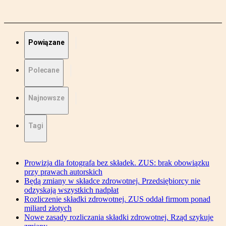
Powiązane
Polecane
Najnowsze
Tagi
Prowizja dla fotografa bez składek. ZUS: brak obowiązku
przy prawach autorskich
Będą zmiany w składce zdrowotnej. Przedsiębiorcy nie
odzyskają wszystkich nadpłat
Rozliczenie składki zdrowotnej. ZUS oddał firmom ponad
miliard złotych
Nowe zasady rozliczania składki zdrowotnej. Rząd szykuje