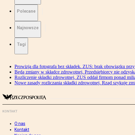
Polecane
Najnowsze
Tagi
Prowizja dla fotografa bez składek. ZUS: brak obowiązku przy
Będą zmiany w składce zdrowotnej. Przedsiębiorcy nie odzyska
Rozliczenie składki zdrowotnej. ZUS oddał firmom ponad mili
Nowe zasady rozliczania składki zdrowotnej. Rząd szykuje zm
KONTAKT
O nas
Kontakt