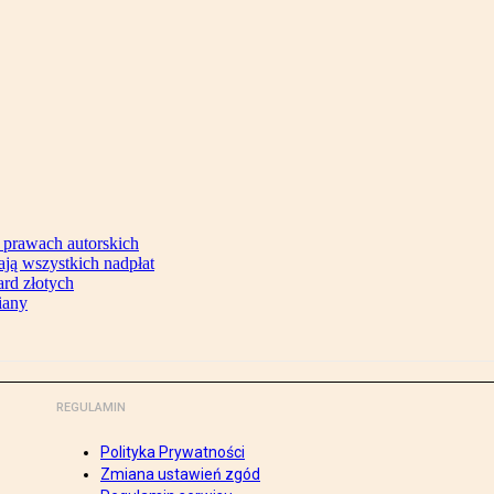
 prawach autorskich
ją wszystkich nadpłat
ard złotych
iany
REGULAMIN
Polityka Prywatności
Zmiana ustawień zgód