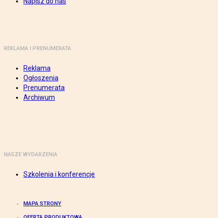
Napisz do nas
REKLAMA I PRENUMERATA
Reklama
Ogłoszenia
Prenumerata
Archiwum
NASZE WYDARZENIA
Szkolenia i konferencje
MAPA STRONY
OFERTA PRODUKTOWA