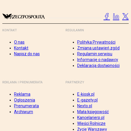
KONTAKT
REGULAMIN
O nas
Polityka Prywatności
Kontakt
Zmiana ustawień zgód
Napisz do nas
Regulamin serwisu
Informacje o nadawcy
Deklaracja dostępności
REKLAMA I PRENUMERATA
PARTNERZY
Reklama
E-kiosk.pl
Ogłoszenia
E-gazety.pl
Prenumerata
Nexto.pl
Archiwum
Mała księgowość
Kancelarierp.pl
Wieści Rolnicze
Życie Warszawy