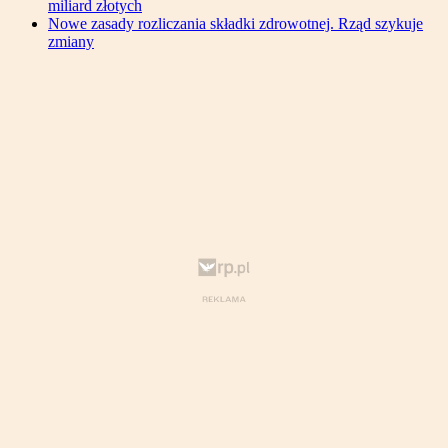
miliard złotych
Nowe zasady rozliczania składki zdrowotnej. Rząd szykuje
zmiany