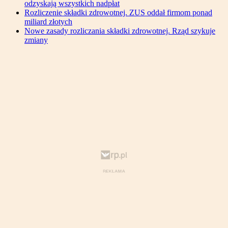
odzyskają wszystkich nadpłat
Rozliczenie składki zdrowotnej. ZUS oddał firmom ponad
miliard złotych
Nowe zasady rozliczania składki zdrowotnej. Rząd szykuje
zmiany