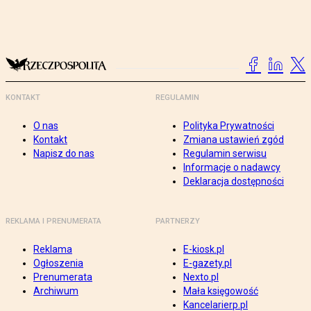
KONTAKT
REGULAMIN
O nas
Polityka Prywatności
Kontakt
Zmiana ustawień zgód
Napisz do nas
Regulamin serwisu
Informacje o nadawcy
Deklaracja dostępności
REKLAMA I PRENUMERATA
PARTNERZY
Reklama
E-kiosk.pl
Ogłoszenia
E-gazety.pl
Prenumerata
Nexto.pl
Archiwum
Mała księgowość
Kancelarierp.pl