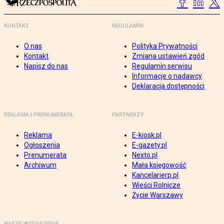
KONTAKT
REGULAMIN
O nas
Polityka Prywatności
Kontakt
Zmiana ustawień zgód
Napisz do nas
Regulamin serwisu
Informacje o nadawcy
Deklaracja dostępności
REKLAMA I PRENUMERATA
PARTNERZY
Reklama
E-kiosk.pl
Ogłoszenia
E-gazety.pl
Prenumerata
Nexto.pl
Archiwum
Mała księgowość
Kancelarierp.pl
Wieści Rolnicze
Życie Warszawy
NASZE WYDARZENIA