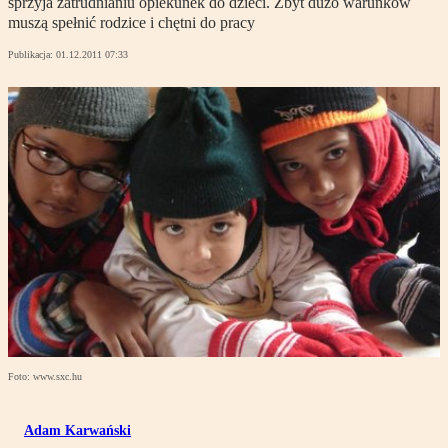
sprzyja zatrudnianiu opiekunek do dzieci. Zbyt dużo warunków
muszą spełnić rodzice i chętni do pracy
Publikacja:
01.12.2011 07:33
Foto: www.sxc.hu
Adam Karwański