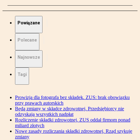
Powiązane
Polecane
Najnowsze
Tagi
Prowizja dla fotografa bez składek. ZUS: brak obowiązku
przy prawach autorskich
Będą zmiany w składce zdrowotnej. Przedsiębiorcy nie
odzyskają wszystkich nadpłat
Rozliczenie składki zdrowotnej. ZUS oddał firmom ponad
miliard złotych
Nowe zasady rozliczania składki zdrowotnej. Rząd szykuje
zmiany