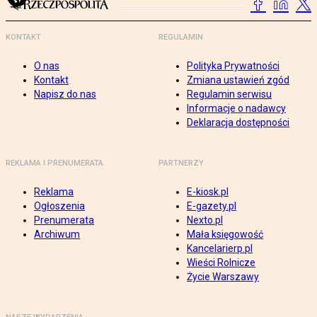
KONTAKT
REGULAMIN
O nas
Polityka Prywatności
Kontakt
Zmiana ustawień zgód
Napisz do nas
Regulamin serwisu
Informacje o nadawcy
Deklaracja dostępności
REKLAMA I PRENUMERATA
PARTNERZY
Reklama
E-kiosk.pl
Ogłoszenia
E-gazety.pl
Prenumerata
Nexto.pl
Archiwum
Mała księgowość
Kancelarierp.pl
Wieści Rolnicze
Życie Warszawy