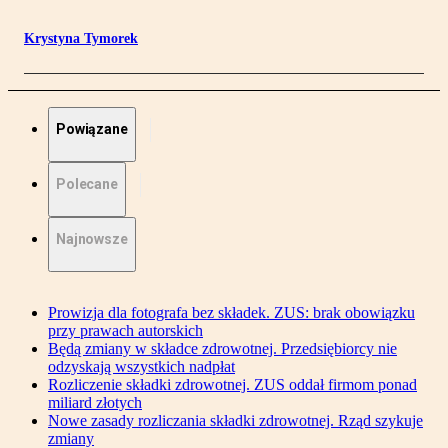
Krystyna Tymorek
Powiązane
Polecane
Najnowsze
Prowizja dla fotografa bez składek. ZUS: brak obowiązku
przy prawach autorskich
Będą zmiany w składce zdrowotnej. Przedsiębiorcy nie
odzyskają wszystkich nadpłat
Rozliczenie składki zdrowotnej. ZUS oddał firmom ponad
miliard złotych
Nowe zasady rozliczania składki zdrowotnej. Rząd szykuje
zmiany