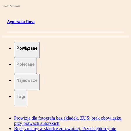
Foto: Nieznane
Agnieszka Rosa
Powiązane
Polecane
Najnowsze
Tagi
Prowizja dla fotografa bez składek. ZUS: brak obowiązku
przy prawach autorskich
Będą zmiany w składce zdrowotnej. Przedsiębiorcy nie