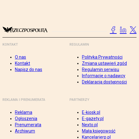
KONTAKT
REGULAMIN
O nas
Polityka Prywatności
Kontakt
Zmiana ustawień zgód
Napisz do nas
Regulamin serwisu
Informacje o nadawcy
Deklaracja dostępności
REKLAMA I PRENUMERATA
PARTNERZY
Reklama
E-kiosk.pl
Ogłoszenia
E-gazety.pl
Prenumerata
Nexto.pl
Archiwum
Mała księgowość
Kancelarierp.pl