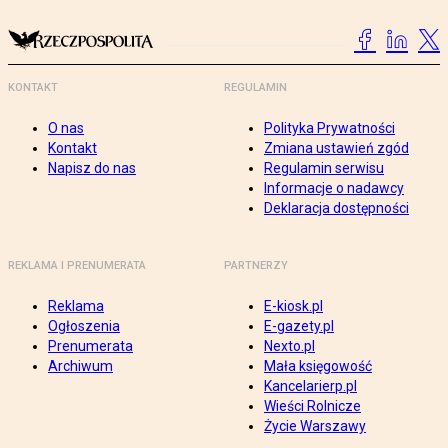
KONTAKT
REGULAMIN
O nas
Polityka Prywatności
Kontakt
Zmiana ustawień zgód
Napisz do nas
Regulamin serwisu
Informacje o nadawcy
Deklaracja dostępności
REKLAMA I PRENUMERATA
PARTNERZY
Reklama
E-kiosk.pl
Ogłoszenia
E-gazety.pl
Prenumerata
Nexto.pl
Archiwum
Mała księgowość
Kancelarierp.pl
Wieści Rolnicze
Życie Warszawy