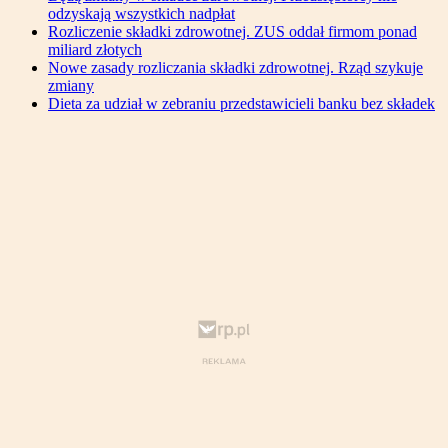
odzyskają wszystkich nadpłat
Rozliczenie składki zdrowotnej. ZUS oddał firmom ponad
miliard złotych
Nowe zasady rozliczania składki zdrowotnej. Rząd szykuje
zmiany
Dieta za udział w zebraniu przedstawicieli banku bez składek