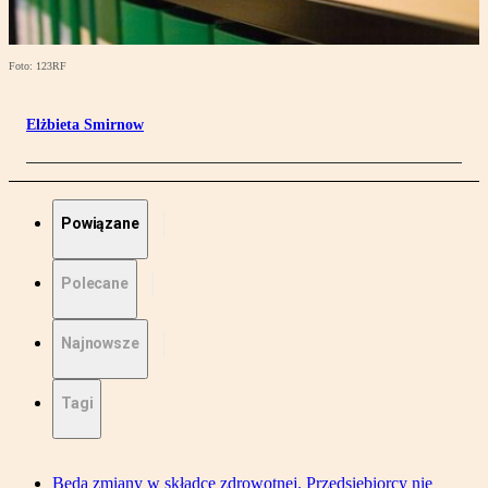
Foto: 123RF
Elżbieta Smirnow
Powiązane
Polecane
Najnowsze
Tagi
Będą zmiany w składce zdrowotnej. Przedsiębiorcy nie