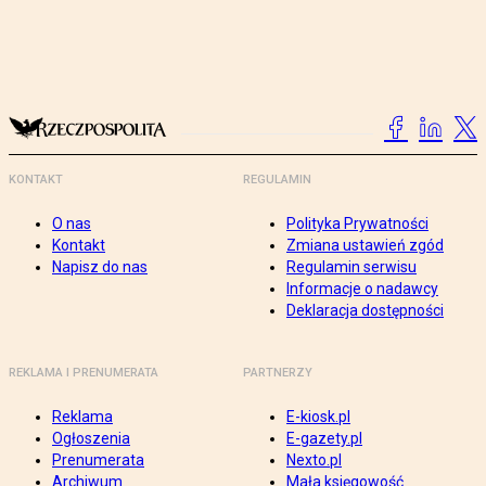
KONTAKT
REGULAMIN
O nas
Polityka Prywatności
Kontakt
Zmiana ustawień zgód
Napisz do nas
Regulamin serwisu
Informacje o nadawcy
Deklaracja dostępności
REKLAMA I PRENUMERATA
PARTNERZY
Reklama
E-kiosk.pl
Ogłoszenia
E-gazety.pl
Prenumerata
Nexto.pl
Archiwum
Mała księgowość