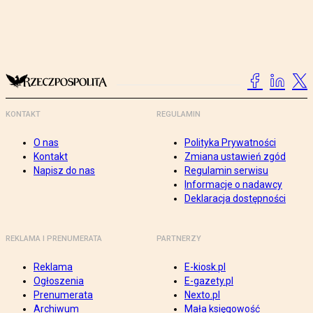
KONTAKT
REGULAMIN
O nas
Polityka Prywatności
Kontakt
Zmiana ustawień zgód
Napisz do nas
Regulamin serwisu
Informacje o nadawcy
Deklaracja dostępności
REKLAMA I PRENUMERATA
PARTNERZY
Reklama
E-kiosk.pl
Ogłoszenia
E-gazety.pl
Prenumerata
Nexto.pl
Archiwum
Mała księgowość