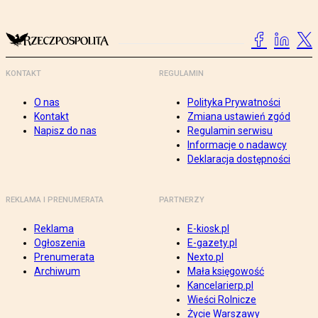
KONTAKT
REGULAMIN
O nas
Polityka Prywatności
Kontakt
Zmiana ustawień zgód
Napisz do nas
Regulamin serwisu
Informacje o nadawcy
Deklaracja dostępności
REKLAMA I PRENUMERATA
PARTNERZY
Reklama
E-kiosk.pl
Ogłoszenia
E-gazety.pl
Prenumerata
Nexto.pl
Archiwum
Mała księgowość
Kancelarierp.pl
Wieści Rolnicze
Życie Warszawy