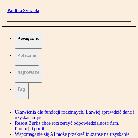
Paulina Szewioła
Powiązane
Polecane
Najnowsze
Tagi
Ułatwienia dla fundacji rodzinnych. Łatwiej sprawdzić dane i
uzyskać odpis
Resort Żurka chce rozszerzyć odpowiedzialność firm,
fundacji i partii
Wspomaganie się AI może przekreślić szanse na uzyskanie