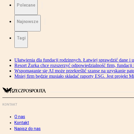
Polecane
Najnowsze
Tagi
Ułatwienia dla fundacji rodzinnych. Łatwiej sprawdzić dane i 
Resort Żurka chce rozszerzyć odpowiedzialność firm, fundacji i 
Wspomaganie się AI może przekreślić szanse na uzyskanie pat
Mniej firm będzie musiało składać raporty ESG. Jest projekt M
KONTAKT
O nas
Kontakt
Napisz do nas