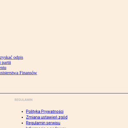
uzyskać odpis
partii
entu
inisterstwa Finansów
REGULAMIN
Polityka Prywatności
Zmiana ustawień zgód
Regulamin serwisu