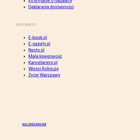
Informacje o nadawcy
Deklaracja dostępności
PARTNERZY
E-kiosk.pl
E-gazety.pl
Nexto.pl
Mała księgowość
Kancelarierp.pl
Wieści Rolnicze
Życie Warszawy
KALENDARIUM