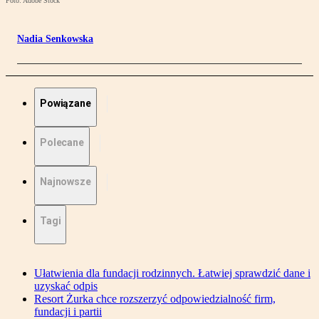
Foto: Adobe Stock
Nadia Senkowska
Powiązane
Polecane
Najnowsze
Tagi
Ułatwienia dla fundacji rodzinnych. Łatwiej sprawdzić dane i
uzyskać odpis
Resort Żurka chce rozszerzyć odpowiedzialność firm,
fundacji i partii