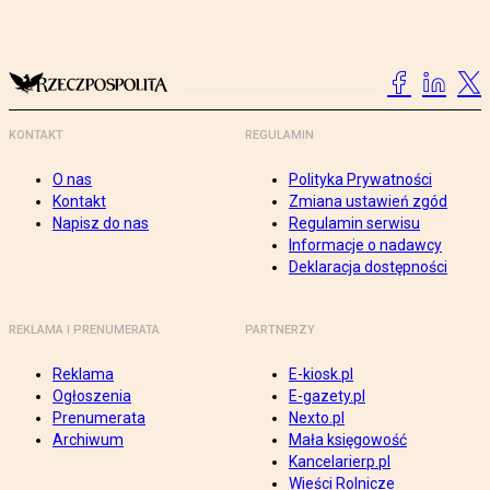
KONTAKT
REGULAMIN
O nas
Polityka Prywatności
Kontakt
Zmiana ustawień zgód
Napisz do nas
Regulamin serwisu
Informacje o nadawcy
Deklaracja dostępności
REKLAMA I PRENUMERATA
PARTNERZY
Reklama
E-kiosk.pl
Ogłoszenia
E-gazety.pl
Prenumerata
Nexto.pl
Archiwum
Mała księgowość
Kancelarierp.pl
Wieści Rolnicze