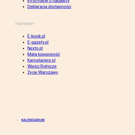
Informacje o nadawcy
Deklaracja dostępności
PARTNERZY
E-kiosk.pl
E-gazety.pl
Nexto.pl
Mała księgowość
Kancelarierp.pl
Wieści Rolnicze
Życie Warszawy
KALENDARIUM