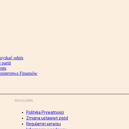
uzyskać odpis
partii
entu
inisterstwa Finansów
REGULAMIN
Polityka Prywatności
Zmiana ustawień zgód
Regulamin serwisu