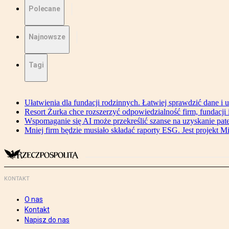
Polecane
Najnowsze
Tagi
Ułatwienia dla fundacji rodzinnych. Łatwiej sprawdzić dane i 
Resort Żurka chce rozszerzyć odpowiedzialność firm, fundacji i 
Wspomaganie się AI może przekreślić szanse na uzyskanie pat
Mniej firm będzie musiało składać raporty ESG. Jest projekt M
KONTAKT
O nas
Kontakt
Napisz do nas