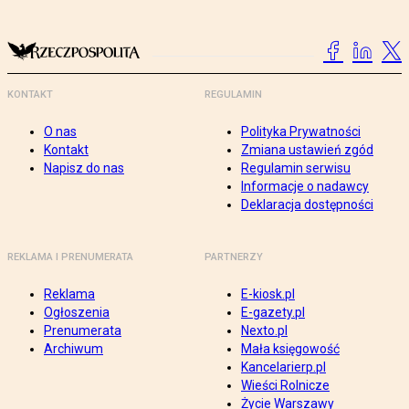
KONTAKT
REGULAMIN
O nas
Polityka Prywatności
Kontakt
Zmiana ustawień zgód
Napisz do nas
Regulamin serwisu
Informacje o nadawcy
Deklaracja dostępności
REKLAMA I PRENUMERATA
PARTNERZY
Reklama
E-kiosk.pl
Ogłoszenia
E-gazety.pl
Prenumerata
Nexto.pl
Archiwum
Mała księgowość
Kancelarierp.pl
Wieści Rolnicze
Życie Warszawy