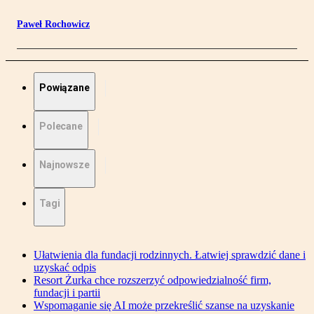
Paweł Rochowicz
Powiązane
Polecane
Najnowsze
Tagi
Ułatwienia dla fundacji rodzinnych. Łatwiej sprawdzić dane i
uzyskać odpis
Resort Żurka chce rozszerzyć odpowiedzialność firm,
fundacji i partii
Wspomaganie się AI może przekreślić szanse na uzyskanie