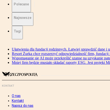
Polecane
Najnowsze
Tagi
Ułatwienia dla fundacji rodzinnych. Łatwiej sprawdzić dane i 
Resort Żurka chce rozszerzyć odpowiedzialność firm, fundacji i 
Wspomaganie się AI może przekreślić szanse na uzyskanie pat
Mniej firm będzie musiało składać raporty ESG. Jest projekt M
KONTAKT
O nas
Kontakt
Napisz do nas