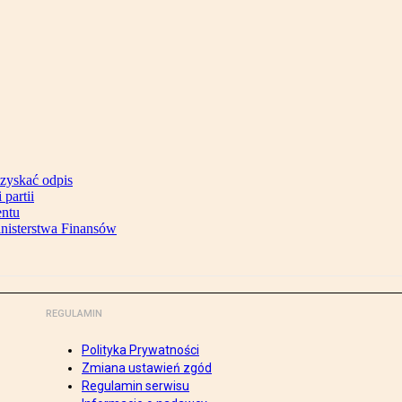
uzyskać odpis
partii
entu
inisterstwa Finansów
REGULAMIN
Polityka Prywatności
Zmiana ustawień zgód
Regulamin serwisu