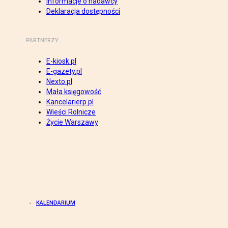
Informacje o nadawcy
Deklaracja dostępności
PARTNERZY
E-kiosk.pl
E-gazety.pl
Nexto.pl
Mała księgowość
Kancelarierp.pl
Wieści Rolnicze
Życie Warszawy
KALENDARIUM