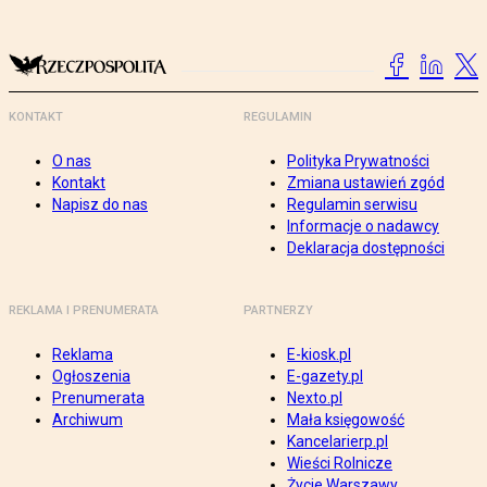
KONTAKT
REGULAMIN
O nas
Polityka Prywatności
Kontakt
Zmiana ustawień zgód
Napisz do nas
Regulamin serwisu
Informacje o nadawcy
Deklaracja dostępności
REKLAMA I PRENUMERATA
PARTNERZY
Reklama
E-kiosk.pl
Ogłoszenia
E-gazety.pl
Prenumerata
Nexto.pl
Archiwum
Mała księgowość
Kancelarierp.pl
Wieści Rolnicze
Życie Warszawy