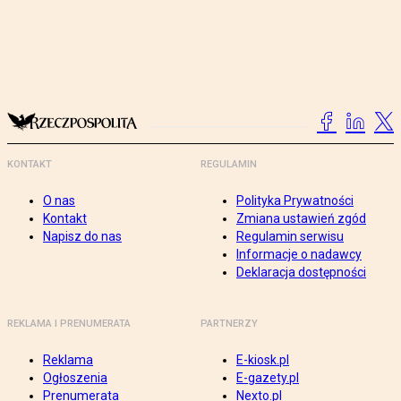
KONTAKT
REGULAMIN
O nas
Polityka Prywatności
Kontakt
Zmiana ustawień zgód
Napisz do nas
Regulamin serwisu
Informacje o nadawcy
Deklaracja dostępności
REKLAMA I PRENUMERATA
PARTNERZY
Reklama
E-kiosk.pl
Ogłoszenia
E-gazety.pl
Prenumerata
Nexto.pl