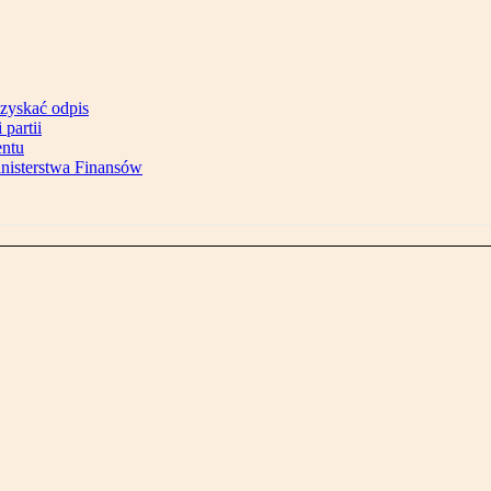
uzyskać odpis
partii
entu
inisterstwa Finansów