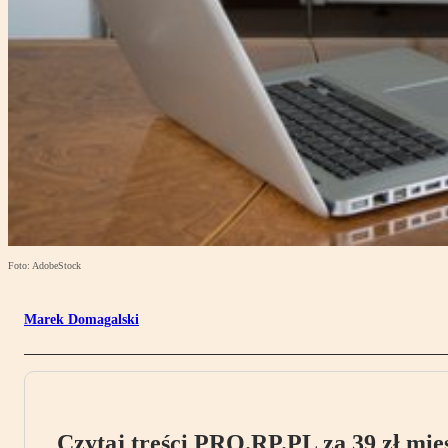
Foto: AdobeStock
Marek Domagalski
Czytaj treści PRO.RP.PL za 39 zł mies