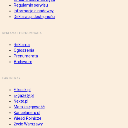
Regulamin serwisu
Informacje o nadawcy
Deklaracja dostępności
REKLAMA I PRENUMERATA
Reklama
Ogłoszenia
Prenumerata
Archiwum
PARTNERZY
E-kiosk.pl
E-gazety.pl
Nexto.pl
Mała księgowość
Kancelarierp.pl
Wieści Rolnicze
Życie Warszawy