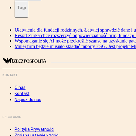
Tagi
Ułatwienia dla fundacji rodzinnych. Łatwiej sprawdzić dane i 
Resort Żurka chce rozszerzyć odpowiedzialność firm, fundacji i 
Wspomaganie się AI może przekreślić szanse na uzyskanie pat
Mniej firm będzie musiało składać raporty ESG. Jest projekt M
KONTAKT
O nas
Kontakt
Napisz do nas
REGULAMIN
Polityka Prywatności
Zmiana ustawień zgód