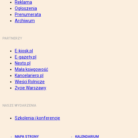
Reklama
Ogłoszenia
Prenumerata
Archiwum
PARTNERZY
E-kiosk.pl
E-gazety.pl
Nexto.pl
Mała księgowość
Kancelarierp.pl
Wieści Rolnicze
Życie Warszawy
NASZE WYDARZENIA
Szkolenia i konferencje
MAPA STRONY
KALENDARIUM