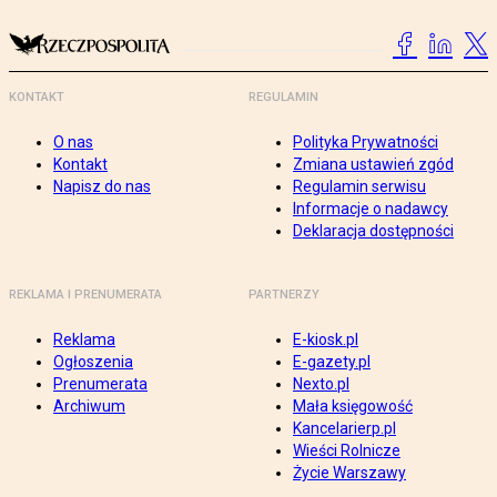
KONTAKT
REGULAMIN
O nas
Polityka Prywatności
Kontakt
Zmiana ustawień zgód
Napisz do nas
Regulamin serwisu
Informacje o nadawcy
Deklaracja dostępności
REKLAMA I PRENUMERATA
PARTNERZY
Reklama
E-kiosk.pl
Ogłoszenia
E-gazety.pl
Prenumerata
Nexto.pl
Archiwum
Mała księgowość
Kancelarierp.pl
Wieści Rolnicze
Życie Warszawy