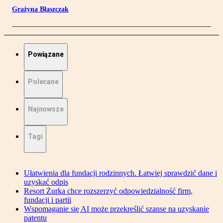
Grażyna Błaszczak
Powiązane
Polecane
Najnowsze
Tagi
Ułatwienia dla fundacji rodzinnych. Łatwiej sprawdzić dane i
uzyskać odpis
Resort Żurka chce rozszerzyć odpowiedzialność firm,
fundacji i partii
Wspomaganie się AI może przekreślić szanse na uzyskanie
patentu