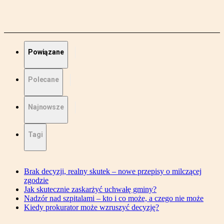
Powiązane
Polecane
Najnowsze
Tagi
Brak decyzji, realny skutek – nowe przepisy o milczącej
zgodzie
Jak skutecznie zaskarżyć uchwałę gminy?
Nadzór nad szpitalami – kto i co może, a czego nie może
Kiedy prokurator może wzruszyć decyzję?