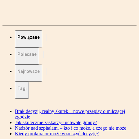
Powiązane
Polecane
Najnowsze
Tagi
Brak decyzji, realny skutek – nowe przepisy o milczącej
zgodzie
Jak skutecznie zaskarżyć uchwałę gminy?
Nadzór nad szpitalami – kto i co może, a czego nie może
Kiedy prokurator może wzruszyć decyzję?