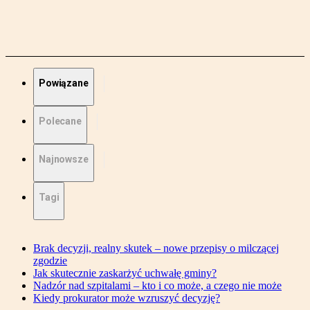
Powiązane
Polecane
Najnowsze
Tagi
Brak decyzji, realny skutek – nowe przepisy o milczącej
zgodzie
Jak skutecznie zaskarżyć uchwałę gminy?
Nadzór nad szpitalami – kto i co może, a czego nie może
Kiedy prokurator może wzruszyć decyzję?