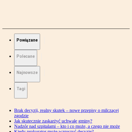
Powiązane
Polecane
Najnowsze
Tagi
Brak decyzji, realny skutek – nowe przepisy o milczącej
zgodzie
Jak skutecznie zaskarżyć uchwałę gminy?
Nadzór nad szpitalami – kto i co może, a czego nie może
Kiedy prokurator może wzruszyć decyzję?