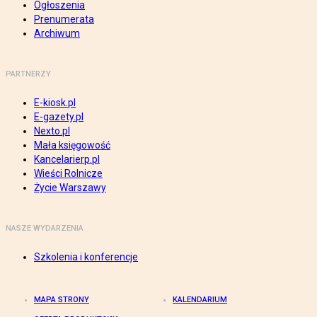
Ogłoszenia
Prenumerata
Archiwum
PARTNERZY
E-kiosk.pl
E-gazety.pl
Nexto.pl
Mała księgowość
Kancelarierp.pl
Wieści Rolnicze
Życie Warszawy
NASZE WYDARZENIA
Szkolenia i konferencje
MAPA STRONY
KALENDARIUM