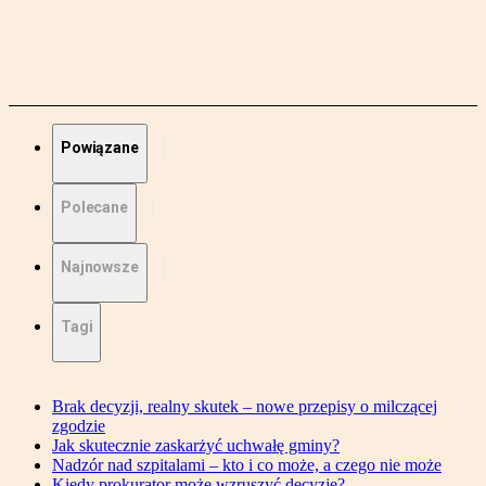
Powiązane
Polecane
Najnowsze
Tagi
Brak decyzji, realny skutek – nowe przepisy o milczącej
zgodzie
Jak skutecznie zaskarżyć uchwałę gminy?
Nadzór nad szpitalami – kto i co może, a czego nie może
Kiedy prokurator może wzruszyć decyzję?