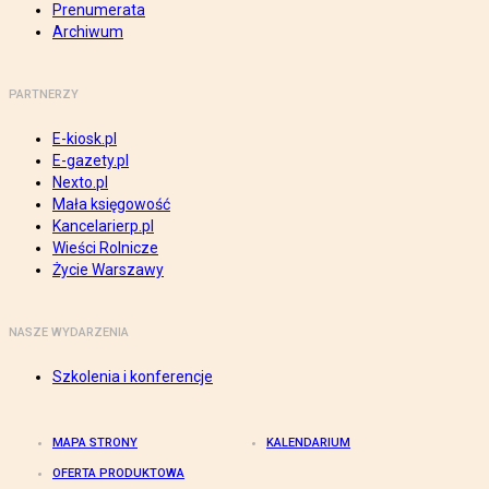
Prenumerata
Archiwum
PARTNERZY
E-kiosk.pl
E-gazety.pl
Nexto.pl
Mała księgowość
Kancelarierp.pl
Wieści Rolnicze
Życie Warszawy
NASZE WYDARZENIA
Szkolenia i konferencje
MAPA STRONY
KALENDARIUM
OFERTA PRODUKTOWA