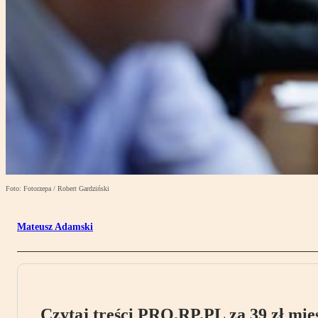
Foto: Fotorzepa / Robert Gardziński
Mateusz Adamski
Czytaj treści PRO.RP.PL za 39 zł mies