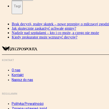
Tagi
Brak decyzji, realny skutek – nowe przepisy o milczącej zgodz
Jak skutecznie zaskarżyć uchwałę gminy?
Nadzór nad szpitalami – kto i co może, a czego nie może
Kiedy prokurator może wzruszyć decyzję?
KONTAKT
O nas
Kontakt
Napisz do nas
REGULAMIN
Polityka Prywatności
Zmiana ustawień zgód