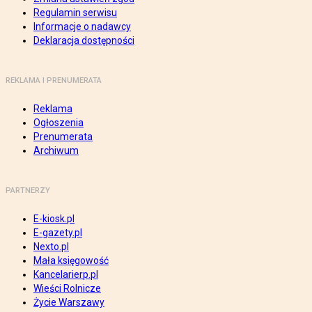
Regulamin serwisu
Informacje o nadawcy
Deklaracja dostępności
REKLAMA I PRENUMERATA
Reklama
Ogłoszenia
Prenumerata
Archiwum
PARTNERZY
E-kiosk.pl
E-gazety.pl
Nexto.pl
Mała księgowość
Kancelarierp.pl
Wieści Rolnicze
Życie Warszawy