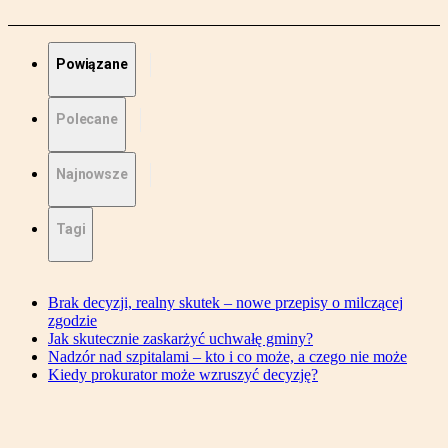
Powiązane
Polecane
Najnowsze
Tagi
Brak decyzji, realny skutek – nowe przepisy o milczącej
zgodzie
Jak skutecznie zaskarżyć uchwałę gminy?
Nadzór nad szpitalami – kto i co może, a czego nie może
Kiedy prokurator może wzruszyć decyzję?