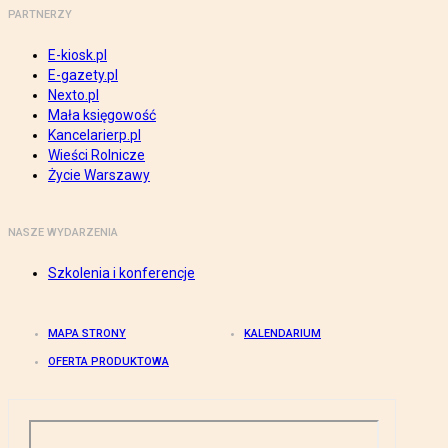
PARTNERZY
E-kiosk.pl
E-gazety.pl
Nexto.pl
Mała księgowość
Kancelarierp.pl
Wieści Rolnicze
Życie Warszawy
NASZE WYDARZENIA
Szkolenia i konferencje
MAPA STRONY
KALENDARIUM
OFERTA PRODUKTOWA