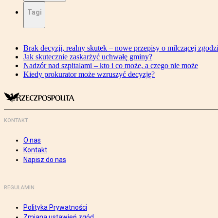
Tagi
Brak decyzji, realny skutek – nowe przepisy o milczącej zgodz
Jak skutecznie zaskarżyć uchwałę gminy?
Nadzór nad szpitalami – kto i co może, a czego nie może
Kiedy prokurator może wzruszyć decyzję?
KONTAKT
O nas
Kontakt
Napisz do nas
REGULAMIN
Polityka Prywatności
Zmiana ustawień zgód