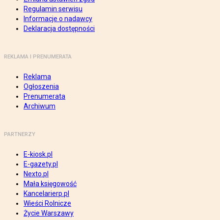
Regulamin serwisu
Informacje o nadawcy
Deklaracja dostępności
REKLAMA I PRENUMERATA
Reklama
Ogłoszenia
Prenumerata
Archiwum
PARTNERZY
E-kiosk.pl
E-gazety.pl
Nexto.pl
Mała księgowość
Kancelarierp.pl
Wieści Rolnicze
Życie Warszawy