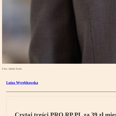
Foto: Adobe Stock
Luiza Wyrębkowska
Czytaj treści PRO.RP.PL za 39 zł mies