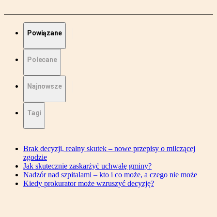
Powiązane
Polecane
Najnowsze
Tagi
Brak decyzji, realny skutek – nowe przepisy o milczącej
zgodzie
Jak skutecznie zaskarżyć uchwałę gminy?
Nadzór nad szpitalami – kto i co może, a czego nie może
Kiedy prokurator może wzruszyć decyzję?