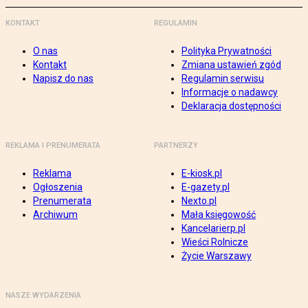
KONTAKT
REGULAMIN
O nas
Polityka Prywatności
Kontakt
Zmiana ustawień zgód
Napisz do nas
Regulamin serwisu
Informacje o nadawcy
Deklaracja dostępności
REKLAMA I PRENUMERATA
PARTNERZY
Reklama
E-kiosk.pl
Ogłoszenia
E-gazety.pl
Prenumerata
Nexto.pl
Archiwum
Mała księgowość
Kancelarierp.pl
Wieści Rolnicze
Życie Warszawy
NASZE WYDARZENIA