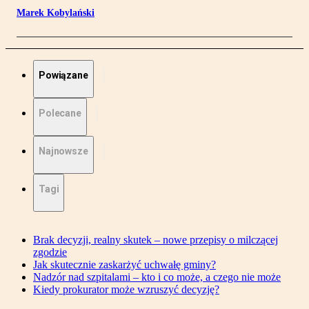
Marek Kobylański
Powiązane
Polecane
Najnowsze
Tagi
Brak decyzji, realny skutek – nowe przepisy o milczącej
zgodzie
Jak skutecznie zaskarżyć uchwałę gminy?
Nadzór nad szpitalami – kto i co może, a czego nie może
Kiedy prokurator może wzruszyć decyzję?