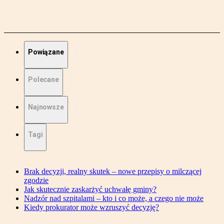
Powiązane
Polecane
Najnowsze
Tagi
Brak decyzji, realny skutek – nowe przepisy o milczącej
zgodzie
Jak skutecznie zaskarżyć uchwałę gminy?
Nadzór nad szpitalami – kto i co może, a czego nie może
Kiedy prokurator może wzruszyć decyzję?