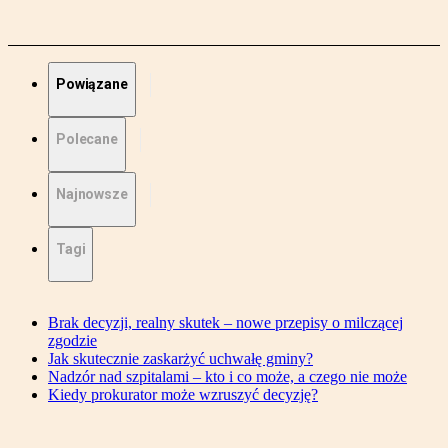
Powiązane
Polecane
Najnowsze
Tagi
Brak decyzji, realny skutek – nowe przepisy o milczącej
zgodzie
Jak skutecznie zaskarżyć uchwałę gminy?
Nadzór nad szpitalami – kto i co może, a czego nie może
Kiedy prokurator może wzruszyć decyzję?