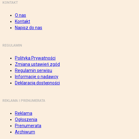
KONTAKT
O nas
Kontakt
Napisz do nas
REGULAMIN
Polityka Prywatności
Zmiana ustawień zgód
Regulamin serwisu
Informacje o nadawcy
Deklaracja dostępności
REKLAMA I PRENUMERATA
Reklama
Ogłoszenia
Prenumerata
Archiwum